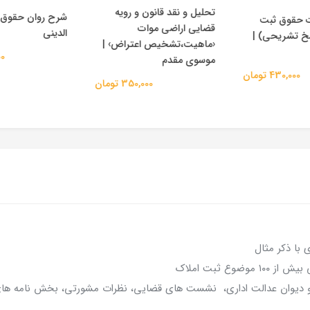
تحلیل و نقد قانون و رویه
شرح روان حقوق
ت حقوق ثبت
قضایی اراضی موات
الدینی
سخ تشریحی) |
‹ماهیت،تشخیص اعتراض› |
000
موسوی مقدم
430,000 تومان
350,000 تومان
با ذکر مثال
ع ثبت املاک
ر و دیوان عدالت اداری، نشست های قضایی، نظرات مشورتی، بخش نامه های