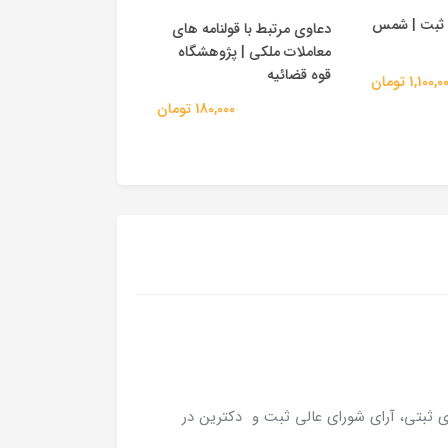
وکلای جوان بدانند (
 ثبت | شمس
دعاوی مرتبط با قولنامه های
) حقوق ثبت | هریس
معاملات ملکی | پژوهشگاه
قوه قضائیه
570,000 
1,100, تومان
180,000 تومان
 ثبتی، آرای شورای عالی ثبت و دکترین در