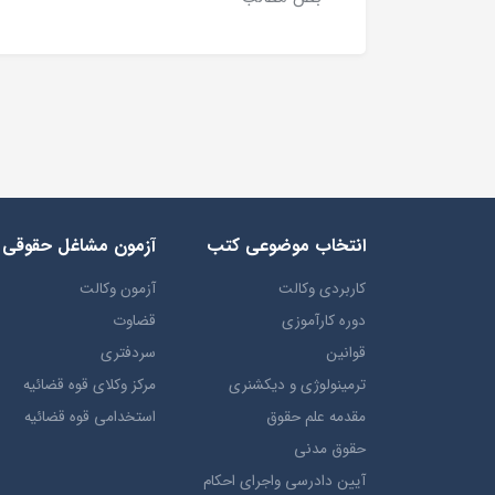
انتخاب​ موضوعي​ کتب
آزمون مشاغل حقوقی
کاربردی وکالت
آزمون وکالت
دوره کارآموزی
قضاوت
قوانین
سردفتری
ترمينولوژي و ديکشنري
مرکز وکلای قوه قضائیه
مقدمه علم حقوق
استخدامی قوه قضائیه
حقوق مدني
آيين دادرسي ​واجراي ​احکام ​