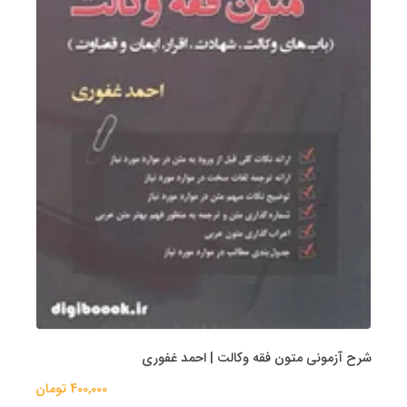
شرح آزمونی متون فقه وکالت | احمد غفوری
400,000 تومان