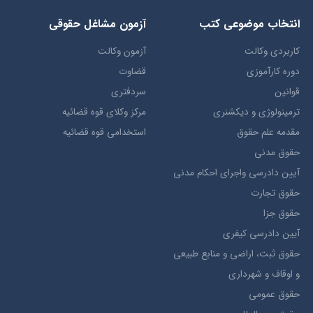
انتخاب​ موضوعي​ کتب
آزمون مشاغل حقوقی
کاربردی وکالت
آزمون وکالت
دوره کارآموزی
قضاوت
قوانین
سردفتری
ترمينولوژي و ديکشنري
مرکز وکلای قوه قضائیه
مقدمه علم حقوق
استخدامی قوه قضائیه
حقوق مدني
آيين دادرسي ​واجراي ​احکام ​مدني
حقوق تجارت
حقوق جزا
آيین دادرسی کیفری
حقوق ثبت، اراضي و منابع طبيعي
و اوقاف و شهرداری
حقوق عمومی