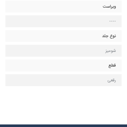
ویراست
----
نوع جلد
شومیز
قطع
رقعی