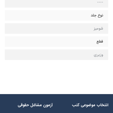
----
نوع جلد
شومیز
قطع
وزیری
انتخاب​ موضوعي​ کتب
آزمون مشاغل حقوقی