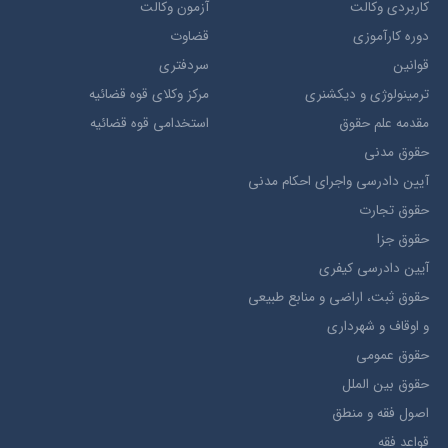
کاربردی وکالت
آزمون وکالت
دوره کارآموزی
قضاوت
قوانین
سردفتری
ترمينولوژي و ديکشنري
مرکز وکلای قوه قضائیه
مقدمه علم حقوق
استخدامی قوه قضائیه
حقوق مدني
آيين دادرسي ​واجراي ​احکام ​مدني
حقوق تجارت
حقوق جزا
آيین دادرسی کیفری
حقوق ثبت، اراضي و منابع طبيعي
و اوقاف و شهرداری
حقوق عمومی
حقوق بين الملل
اصول فقه و منطق
قواعد فقه