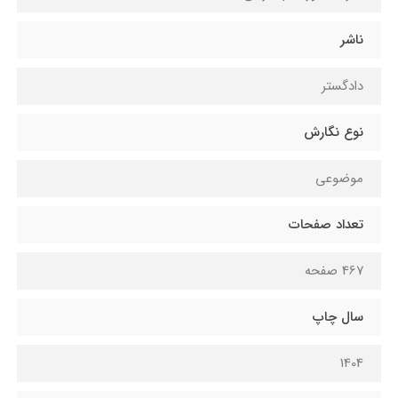
ناشر
دادگستر
نوع نگارش
موضوعی
تعداد صفحات
467 صفحه
سال چاپ
1404