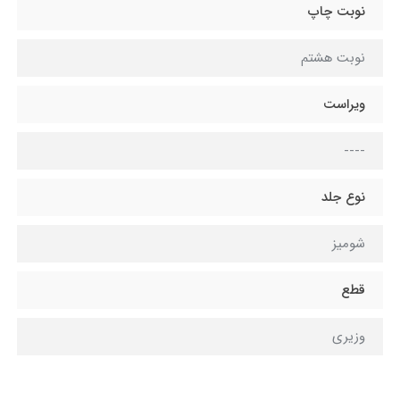
نوبت چاپ
نوبت هشتم
ویراست
----
نوع جلد
شومیز
قطع
وزیری