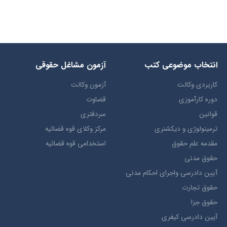
انتخاب​ موضوعي​ کتب
آزمون مشاغل حقوقی
کاربردی وکالت
آزمون وکالت
دوره کارآموزی
قضاوت
قوانین
سردفتری
ترمينولوژي و ديکشنري
مرکز وکلای قوه قضائیه
مقدمه علم حقوق
استخدامی قوه قضائیه
حقوق مدني
آيين دادرسي ​واجراي ​احکام ​مدني
حقوق تجارت
حقوق جزا
آيین دادرسی کیفری