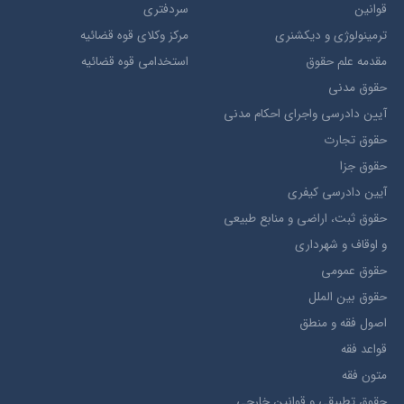
قوانین
سردفتری
ترمينولوژي و ديکشنري
مرکز وکلای قوه قضائیه
مقدمه علم حقوق
استخدامی قوه قضائیه
حقوق مدني
آيين دادرسي ​واجراي ​احکام ​مدني
حقوق تجارت
حقوق جزا
آيین دادرسی کیفری
حقوق ثبت، اراضي و منابع طبيعي
و اوقاف و شهرداری
حقوق عمومی
حقوق بين الملل
اصول فقه و منطق
قواعد فقه
متون فقه
حقوق تطبيقي و قوانین خارجی