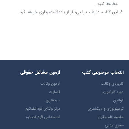
مطالعه کنید.
این کتاب، داوطلب را بی‌نیاز از یادداشت‌برداری خواهد کرد.
انتخاب​ موضوعي​ کتب
آزمون مشاغل حقوقی
کاربردی وکالت
آزمون وکالت
دوره کارآموزی
قضاوت
قوانین
سردفتری
ترمينولوژي و ديکشنري
مرکز وکلای قوه قضائیه
مقدمه علم حقوق
استخدامی قوه قضائیه
حقوق مدني