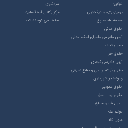
قوانین
سردفتری
ترمينولوژي و ديکشنري
مرکز وکلای قوه قضائیه
مقدمه علم حقوق
استخدامی قوه قضائیه
حقوق مدني
آيين دادرسي ​واجراي ​احکام ​مدني
حقوق تجارت
حقوق جزا
آيین دادرسی کیفری
حقوق ثبت، اراضي و منابع طبيعي
و اوقاف و شهرداری
حقوق عمومی
حقوق بين الملل
اصول فقه و منطق
قواعد فقه
متون فقه