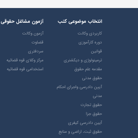
انتخاب​ موضوعي​ کتب
آزمون مشاغل حقوقی
کاربردی وکالت
آزمون وکالت
دوره کارآموزی
قضاوت
قوانین
سردفتری
ترمينولوژي و ديکشنري
مرکز وکلای قوه قضائیه
مقدمه علم حقوق
استخدامی قوه قضائیه
حقوق مدني
آيين دادرسي ​واجراي ​احکام ​
مدني
حقوق تجارت
حقوق جزا
آيین دادرسی کیفری
حقوق ثبت، اراضي و منابع