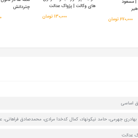
| مسعود
های وکالت | پژواک عدالت
چتردانش
هیر
130,000 تومان
00
670,000 تومان
ق اساسي
بهادری جهرمی، حامد نیکونهاد، کمال کدخدا مرادی، محمدصادق فراهانی، ع
ک عدالت