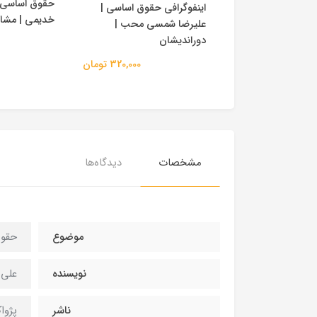
ه حقوق اساسی |
حقوق اساسی 
اینفوگرافی حقوق اساسی |
ی |مشاهیر دانش
خدیمی | مشا
علیرضا شمسی محب |
دوراندیشان
332,000 تومان
320,000 تومان
مشخصات
دیدگاه‌ها
موضوع
حقو
نویسنده
علی 
ناشر
پژوا