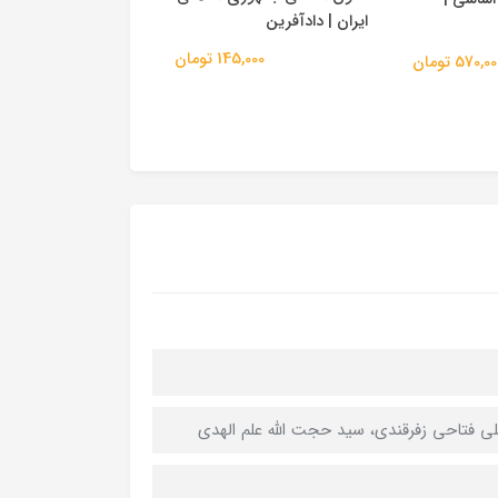
ایران | دادآفرین
دادآفرین
145,000 تومان
220,000
570,0 تومان
لی فتاحی زفرقندی، سید حجت الله علم الهدی