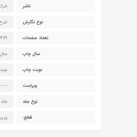
ناشر
شرکت
نوع نگارش
شرح
تعداد صفحات
479 صفحه
سال چاپ
سال 404
نوبت چاپ
نوب
ویراست
----
نوع جلد
جلد 
قطع:
وزیر