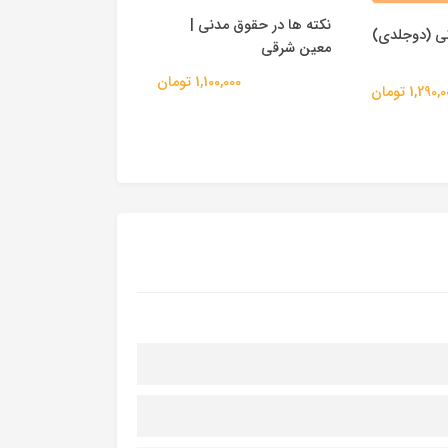
نکته ها در حقوق مدنی |
ی (دوجلدی)
معین شرقی
| شهیدی
1,100,000 تومان
480,000 
1,290 تومان