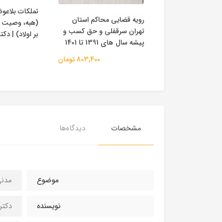
تملکات بلاعو
ی حقوق مدنی |
رویه قضایی محاکم استان
(هبه، وصیت 
 خاریکی
تهران سرقفلی و حق کسب و
بر اولاد) | د
پیشه سال های 1391 تا 1401
459,000 تومان
803,400 تومان
مشخصات
دیدگاه‌ها
موضوع
مدنی
نویسنده
دکتر