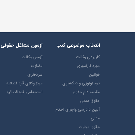
انتخاب​ موضوعي​ کتب
آزمون مشاغل حقوقی
کاربردی وکالت
آزمون وکالت
دوره کارآموزی
قضاوت
قوانین
سردفتری
ترمينولوژي و ديکشنري
مرکز وکلای قوه قضائیه
مقدمه علم حقوق
استخدامی قوه قضائیه
حقوق مدني
آيين دادرسي ​واجراي ​احکام ​
مدني
حقوق تجارت