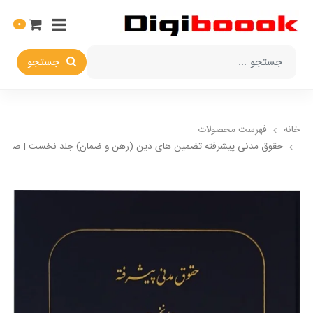
0
جستجو
خانه
فهرست محصولات
حقوق مدنی پیشرفته تضمین های دین (رهن و ضمان) جلد نخست | صفای