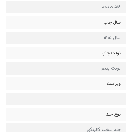
516 صفحه
سال چاپ
سال 1405
نوبت چاپ
نوبت پنجم
ویراست
----
نوع جلد
جلد سخت گالینگور