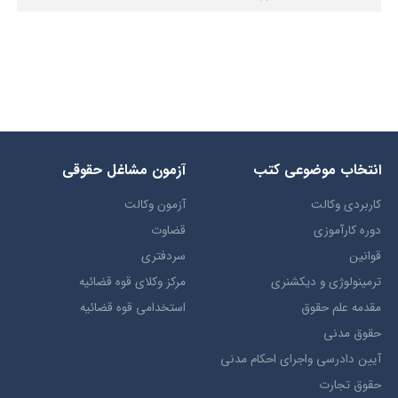
انتخاب​ موضوعي​ کتب
آزمون مشاغل حقوقی
کاربردی وکالت
آزمون وکالت
دوره کارآموزی
قضاوت
قوانین
سردفتری
ترمينولوژي و ديکشنري
مرکز وکلای قوه قضائیه
مقدمه علم حقوق
استخدامی قوه قضائیه
حقوق مدني
آيين دادرسي ​واجراي ​احکام ​مدني
حقوق تجارت