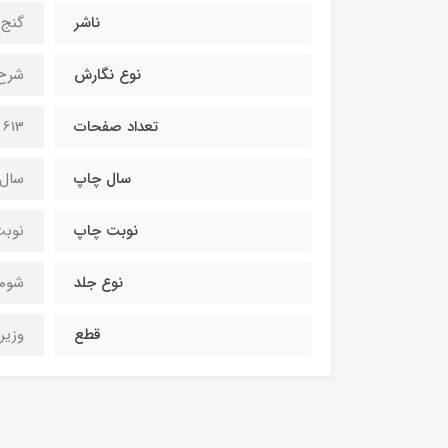
ناشر
گنج 
نوع نگارش
شرح
تعداد صفحات
613 صفحه
سال چاپ
سال 404
نوبت چاپ
نوبت
نوع جلد
شومی
قطع
وزیر