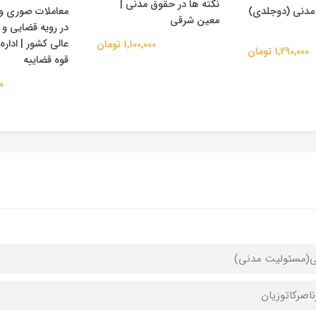
نکته ها در حقوق مدنی |
مدنی (دوجلدی)
معاملات صوری و ف
معین شرقی
در رویه قضایی و 
عالی کشور | ادار
1,100,000 تومان
1,290,000 تومان
قوه قضاییه
00
(مسئولیت مدنی)
ناصرکاتوزیان