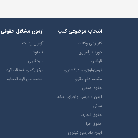
انتخاب​ موضوعي​ کتب
آزمون مشاغل حقوقی
کاربردی وکالت
آزمون وکالت
دوره کارآموزی
قضاوت
قوانین
سردفتری
ترمينولوژي و ديکشنري
مرکز وکلای قوه قضائیه
مقدمه علم حقوق
استخدامی قوه قضائیه
حقوق مدني
آيين دادرسي ​واجراي ​احکام ​
مدني
حقوق تجارت
حقوق جزا
آيین دادرسی کیفری