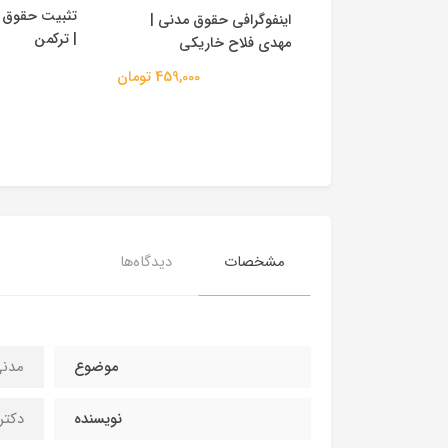
مدنی(ضمان قهری)
تثبیت حقوق 
اینفوگرافی حقوق مدنی |
هیم تقی زاده، دکتر
| ترکمن
مهدی فلاح خاریکی
لی هاشمی |پیام
459,000 تومان
180,000 تومان
مشخصات
دیدگاه‌ها
موضوع
مدنی
نویسنده
دکتر