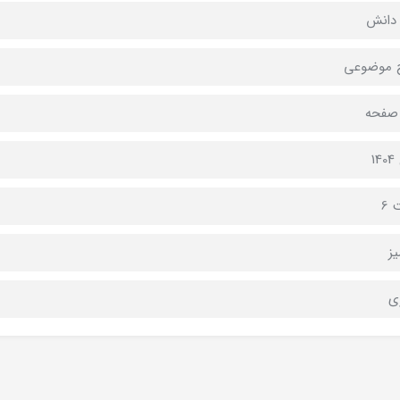
دانش
 موضوعی
1
 6
ز
ی