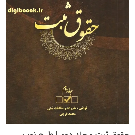
حقوق ثبت - جلد دوم | طرح نوین