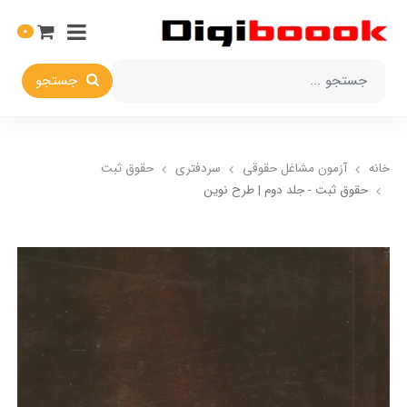
0
جستجو
خانه
آزمون مشاغل حقوقی
سردفتری
حقوق ثبت
حقوق ثبت - جلد دوم | طرح نوین