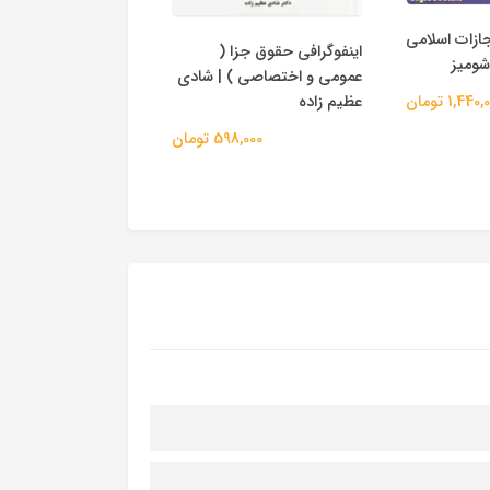
ازات اسلامی
اینفوگرافی حقوق جزا (
شومیز
(واکنش اجتماعی در بر
عمومی و اختصاصی ) | شادی
جرم) | دکتر میرمحم
عظیم زاده
1,440 تومان
400,000
598,000 تومان