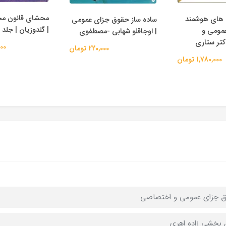
محشای قانون مج
های هوشمند
ساده ساز حقوق جزای عمومی
| گلدوزیان | جلد 
مومی و
| اوجاقلو شهابی -مصطفوی
تر ستاری
,000
220,000 تومان
1,780,000 تومان
 جزای عمومی و اختصاصی
 بخشی زاده اهری