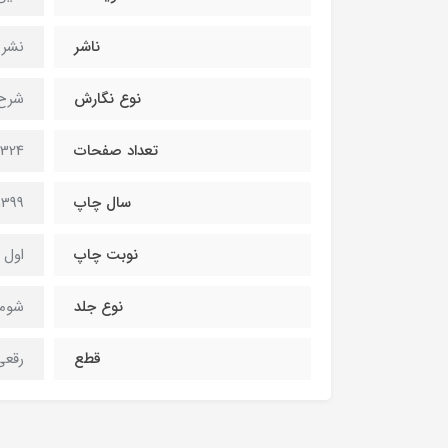
ناشر
نشر
نوع نگارش
شرح 
تعداد صفحات
324
سال چاپ
1399
نوبت چاپ
اول
نوع جلد
شومی
قطع
رقعی