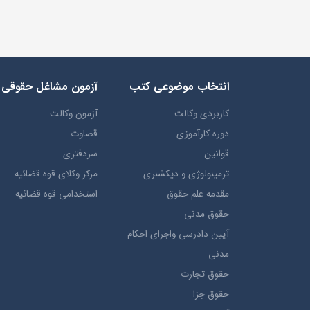
انتخاب​ موضوعي​ کتب
آزمون مشاغل حقوقی
کاربردی وکالت
آزمون وکالت
دوره کارآموزی
قضاوت
قوانین
سردفتری
ترمينولوژي و ديکشنري
مرکز وکلای قوه قضائیه
مقدمه علم حقوق
استخدامی قوه قضائیه
حقوق مدني
آيين دادرسي ​واجراي ​احکام ​
مدني
حقوق تجارت
حقوق جزا