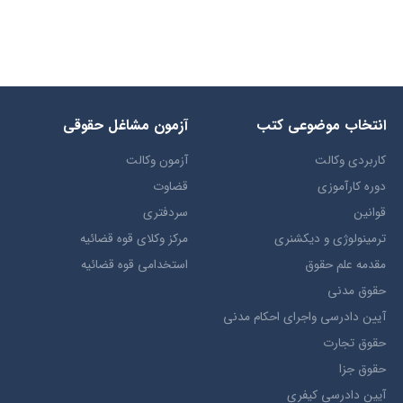
انتخاب​ موضوعي​ کتب
آزمون مشاغل حقوقی
کاربردی وکالت
آزمون وکالت
دوره کارآموزی
قضاوت
قوانین
سردفتری
ترمينولوژي و ديکشنري
مرکز وکلای قوه قضائیه
مقدمه علم حقوق
استخدامی قوه قضائیه
حقوق مدني
آيين دادرسي ​واجراي ​احکام ​مدني
حقوق تجارت
حقوق جزا
آيین دادرسی کیفری