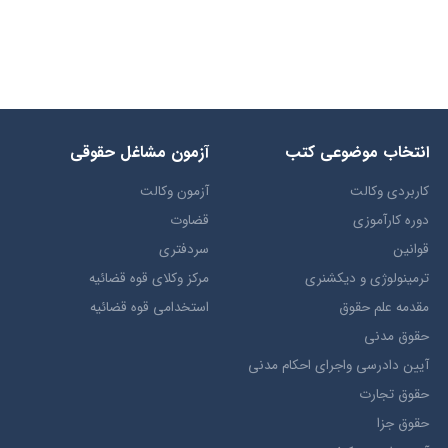
انتخاب​ موضوعي​ کتب
آزمون مشاغل حقوقی
کاربردی وکالت
آزمون وکالت
دوره کارآموزی
قضاوت
قوانین
سردفتری
ترمينولوژي و ديکشنري
مرکز وکلای قوه قضائیه
مقدمه علم حقوق
استخدامی قوه قضائیه
حقوق مدني
آيين دادرسي ​واجراي ​احکام ​مدني
حقوق تجارت
حقوق جزا