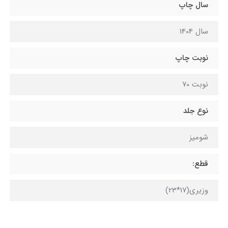
سال چاپ
سال 1404
نوبت چاپ
نوبت 70
نوع جلد
شومیز
قطع:
وزیری(17*23)