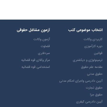
انتخاب​ موضوعي​ کتب
آزمون مشاغل حقوقی
کاربردی وکالت
آزمون وکالت
دوره کارآموزی
قضاوت
قوانین
سردفتری
ترمينولوژي و ديکشنري
مرکز وکلای قوه قضائیه
مقدمه علم حقوق
استخدامی قوه قضائیه
حقوق مدني
آيين دادرسي ​واجراي ​احکام ​مدني
حقوق تجارت
حقوق جزا
آيین دادرسی کیفری