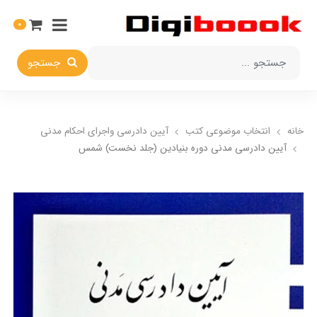
0
جستجو
خانه
انتخاب​ موضوعي​ کتب
آيين دادرسي ​واجراي ​احکام ​مدني
آيين دادرسي مدني دوره بنيادين (جلد نخست) شمس