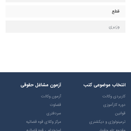
قطع
وزیری
انتخاب​ موضوعي​ کتب
آزمون مشاغل حقوقی
کاربردی وکالت
آزمون وکالت
دوره کارآموزی
قضاوت
قوانین
سردفتری
ترمينولوژي و ديکشنري
مرکز وکلای قوه قضائیه
مقدمه علم حقوق
استخدامی قوه قضائیه