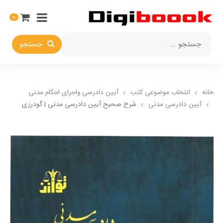
0
جستجو
خانه
انتخاب​ موضوعي​ کتب
آيين دادرسي ​واجراي ​احکام ​مدني
آيين دادرسي مدني
شرح صحیح آیین دادرسی مدنی | گودرزی