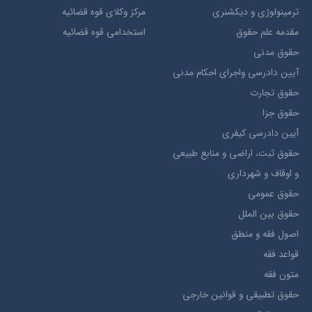
ترمينولوژي و ديکشنري
مرکز وکلای قوه قضائیه
مقدمه علم حقوق
استخدامی قوه قضائیه
حقوق مدني
آيين دادرسي ​واجراي ​احکام ​مدني
حقوق تجارت
حقوق جزا
آيین دادرسی کیفری
حقوق ثبت، اراضي و منابع طبيعي
و اوقاف و شهرداری
حقوق عمومی
حقوق بين الملل
اصول فقه و منطق
قواعد فقه
متون فقه
حقوق تطبيقي و قوانین خارجی