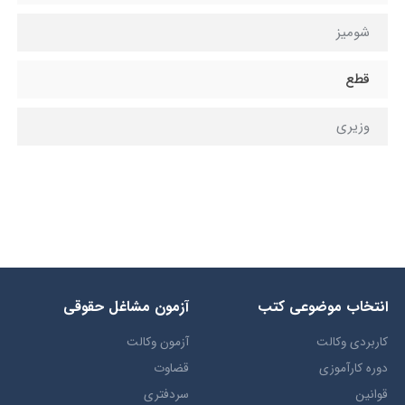
شومیز
قطع
وزيري
انتخاب​ موضوعي​ کتب
آزمون مشاغل حقوقی
کاربردی وکالت
آزمون وکالت
دوره کارآموزی
قضاوت
قوانین
سردفتری