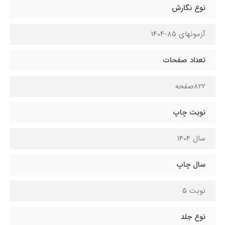
نوع نگارش
آزمونهاي 85-1404
تعداد صفحات
822صفحه
نوبت چاپ
سال 1404
سال چاپ
نوبت 5
نوع جلد