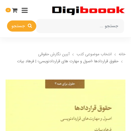
0
جستجو
خانه
انتخاب​ موضوعي​ کتب
آیین نگارش حقوقی
حقوق قراردادها ‹اصول و مهارت های قراردادنویسی› | فرهاد بیات