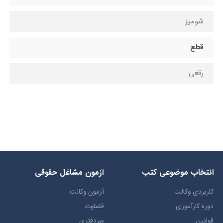
شومیز
قطع
رقعی
انتخاب​ موضوعي​ کتب
آزمون مشاغل حقوقی
کاربردی وکالت
آزمون وکالت
دوره کارآموزی
قضاوت
قوانین
سردفتری