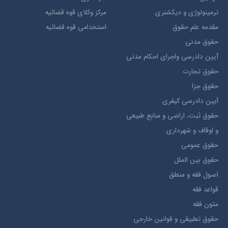
ترمينولوژي و ديکشنري
مرکز وکلای قوه قضائیه
مقدمه علم حقوق
استخدامی قوه قضائیه
حقوق مدني
آيين دادرسي ​واجراي ​احکام ​مدني
حقوق تجارت
حقوق جزا
آيین دادرسی کیفری
حقوق ثبت، اراضي و منابع طبيعي
و اوقاف و شهرداری
حقوق عمومی
حقوق بين الملل
اصول فقه و منطق
قواعد فقه
متون فقه
حقوق تطبيقي و قوانین خارجی