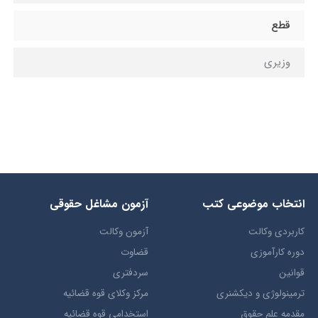
قطع
وزیری
انتخاب​ موضوعي​ کتب
آزمون مشاغل حقوقی
کاربردی وکالت
آزمون وکالت
دوره کارآموزی
قضاوت
قوانین
سردفتری
ترمينولوژي و ديکشنري
مرکز وکلای قوه قضائیه
مقدمه علم حقوق
استخدامی قوه قضائیه