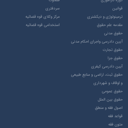
دوره کارآموزی
قضاوت
قوانین
سردفتری
ترمينولوژي و ديکشنري
مرکز وکلای قوه قضائیه
مقدمه علم حقوق
استخدامی قوه قضائیه
حقوق مدني
آيين دادرسي ​واجراي ​احکام ​مدني
حقوق تجارت
حقوق جزا
آيین دادرسی کیفری
حقوق ثبت، اراضي و منابع طبيعي
و اوقاف و شهرداری
حقوق عمومی
حقوق بين الملل
اصول فقه و منطق
قواعد فقه
متون فقه