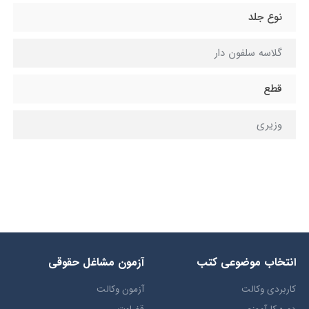
نوع جلد
گلاسه سلفون دار
قطع
وزیری
انتخاب​ موضوعي​ کتب
آزمون مشاغل حقوقی
کاربردی وکالت
آزمون وکالت