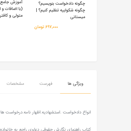
آموزش جامع ق
گارش حقوقی |
چگونه دادخواست بنویسیم؟
(با اضافات و 
چگونه شکواییه تنظیم کنیم؟ |
متولی و کافت
میستانی
3,500,000 تومان
697,000 تومان
ويژگي ها
فهرست
مشخصات
انواع دادخواست .استشهادیه.اظهار نامه.درخواست های
کتاب راهنمای نگارش حقوقی دعاوی راجع به خانواده