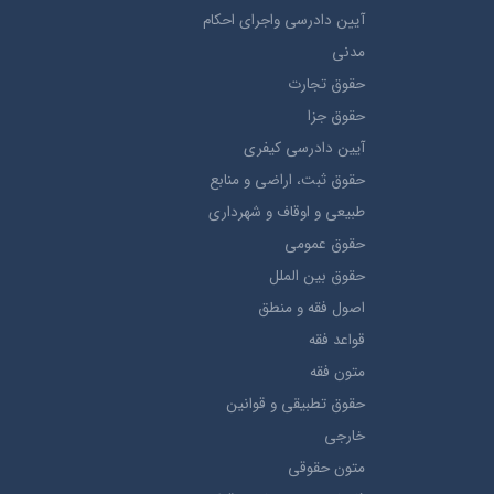
آيين دادرسي ​واجراي ​احکام ​
مدني
حقوق تجارت
حقوق جزا
آيین دادرسی کیفری
حقوق ثبت، اراضي و منابع
طبيعي و اوقاف و شهرداری
حقوق عمومی
حقوق بين الملل
اصول فقه و منطق
قواعد فقه
متون فقه
حقوق تطبيقي و قوانین
خارجی
متون حقوقي