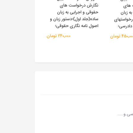
نگارش درخواست های
رویکرد کاربردی برای 
 های
حقوقی و اجرایی به زبان
دانشجویان و فارغ ا
ه زبان
ساده(جلد اول)‹دستور زبان و
رشته حقوق›
رخواستهای
اصول نامه نگاری حقوقی›
دادرسی›
490,000 
240,000 تومان
450,0 تومان
.و.....