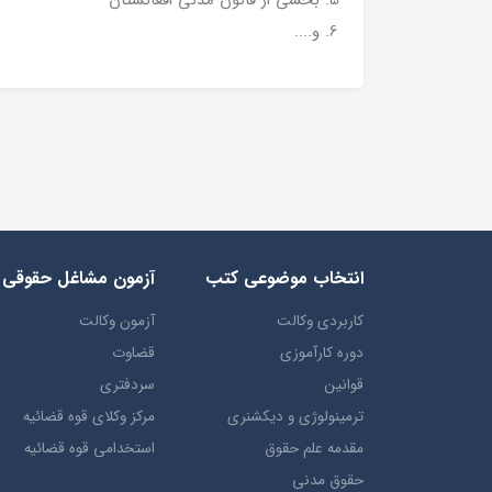
و....
انتخاب​ موضوعي​ کتب
آزمون مشاغل حقوقی
کاربردی وکالت
آزمون وکالت
دوره کارآموزی
قضاوت
قوانین
سردفتری
ترمينولوژي و ديکشنري
مرکز وکلای قوه قضائیه
مقدمه علم حقوق
استخدامی قوه قضائیه
حقوق مدني