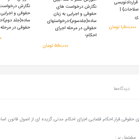
راردادنویسی
نگارش درخواست
نگارش درخواست های
اصلاحات) |
حقوقی و اجرایی ب
حقوقی و اجرایی به زبان
ری
ساده(جلد دوم)‹د
ساده(جلدسوم)‹درخواستهای
1,500,000 تومان
حقوقی در مرحله 
حقوقی در مرحله اجرای
احکام›
00
550,000 تومان
دیدگاه‌ها
 حقوقی.قرار.احکام قضایی.اجرای احکام مدنی.گزیده ای از اصول قانون اساسی
 مشتمل بر :