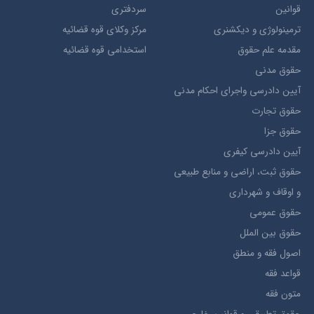
قوانین
سردفتری
ترمينولوژي و ديکشنري
مرکز وکلای قوه قضائیه
مقدمه علم حقوق
استخدامی قوه قضائیه
حقوق مدني
آيين دادرسي ​واجراي ​احکام ​مدني
حقوق تجارت
حقوق جزا
آيین دادرسی کیفری
حقوق ثبت، اراضي و منابع طبيعي
و اوقاف و شهرداری
حقوق عمومی
حقوق بين الملل
اصول فقه و منطق
قواعد فقه
متون فقه