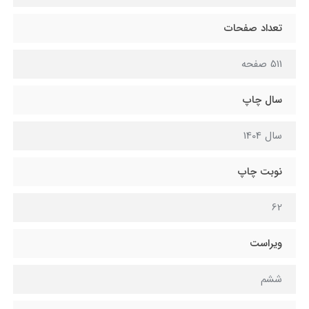
تعداد صفحات
511 صفحه
سال چاپ
سال 1404
نوبت چاپ
62
ویراست
ششم