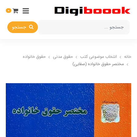
0
جستجو
خانه
انتخاب​ موضوعي​ کتب
حقوق مدني
حقوق خانواده
مختصر حقوق خانواده (صفایی)