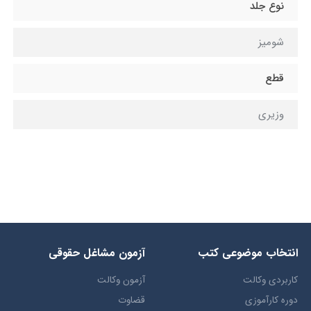
نوع جلد
شومیز
قطع
وزیری
انتخاب​ موضوعي​ کتب
آزمون مشاغل حقوقی
کاربردی وکالت
آزمون وکالت
دوره کارآموزی
قضاوت