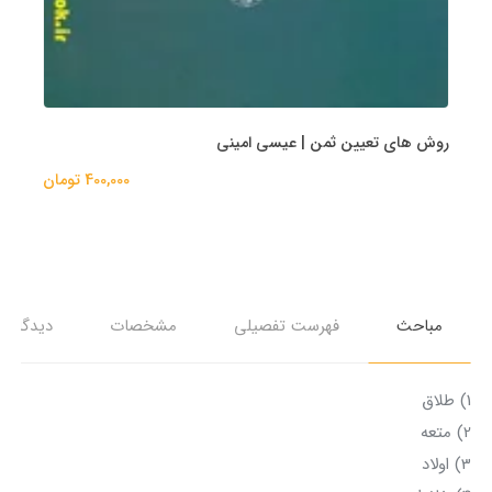
روش های تعیین ثمن | عیسی امینی
400,000 تومان
مباحث
فهرست تفصیلی
مشخصات
دیدگاه‌ها
1) طلاق
2) متعه
3) اولاد