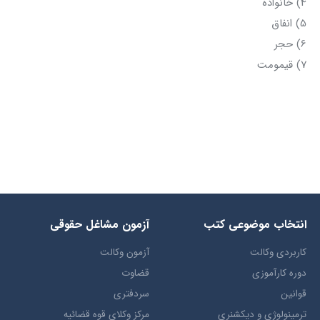
4) خانواده
5) انفاق
6) حجر
7) قیمومت
انتخاب​ موضوعي​ کتب
آزمون مشاغل حقوقی
کاربردی وکالت
آزمون وکالت
دوره کارآموزی
قضاوت
قوانین
سردفتری
ترمينولوژي و ديکشنري
مرکز وکلای قوه قضائیه