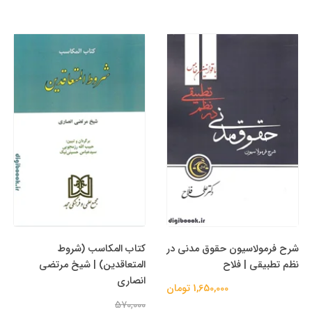
شرح فرمولاسیون حقوق مدنی در
کتاب المکاسب (شروط
نظم تطبیقی | فلاح
المتعاقدین) | شیخ مرتضی
انصاری
1,650,000 تومان
570,000