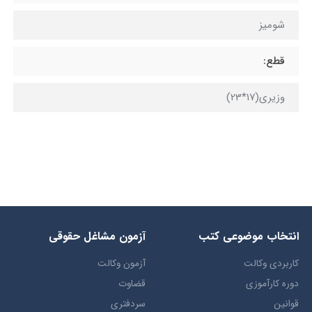
شوميز
قطع:
وزیری(17*23)
انتخاب​ موضوعي​ کتب
آزمون مشاغل حقوقی
کاربردی وکالت
آزمون وکالت
دوره کارآموزی
قضاوت
قوانین
سردفتری