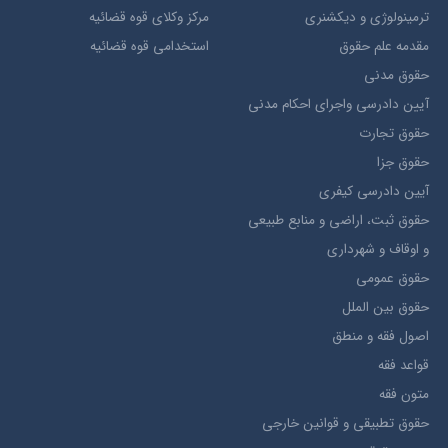
ترمينولوژي و ديکشنري
مرکز وکلای قوه قضائیه
مقدمه علم حقوق
استخدامی قوه قضائیه
حقوق مدني
آيين دادرسي ​واجراي ​احکام ​مدني
حقوق تجارت
حقوق جزا
آيین دادرسی کیفری
حقوق ثبت، اراضي و منابع طبيعي
و اوقاف و شهرداری
حقوق عمومی
حقوق بين الملل
اصول فقه و منطق
قواعد فقه
متون فقه
حقوق تطبيقي و قوانین خارجی