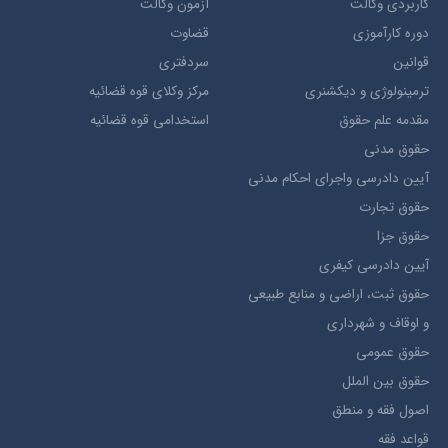
کاربردی وکالت
آزمون وکالت
دوره کارآموزی
قضاوت
قوانین
سردفتری
ترمينولوژي و ديکشنري
مرکز وکلای قوه قضائیه
مقدمه علم حقوق
استخدامی قوه قضائیه
حقوق مدني
آيين دادرسي ​واجراي ​احکام ​مدني
حقوق تجارت
حقوق جزا
آيین دادرسی کیفری
حقوق ثبت، اراضي و منابع طبيعي
و اوقاف و شهرداری
حقوق عمومی
حقوق بين الملل
اصول فقه و منطق
قواعد فقه