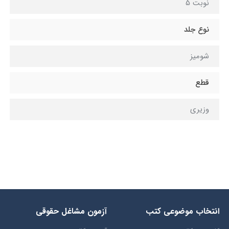
نوبت 5
نوع جلد
شوميز
قطع
وزيري
انتخاب​ موضوعي​ کتب
آزمون مشاغل حقوقی