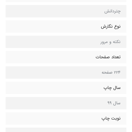
چتردانش
نوع نگارش
نکته و مرور
تعداد صفحات
224 صفحه
سال چاپ
سال 99
نوبت چاپ