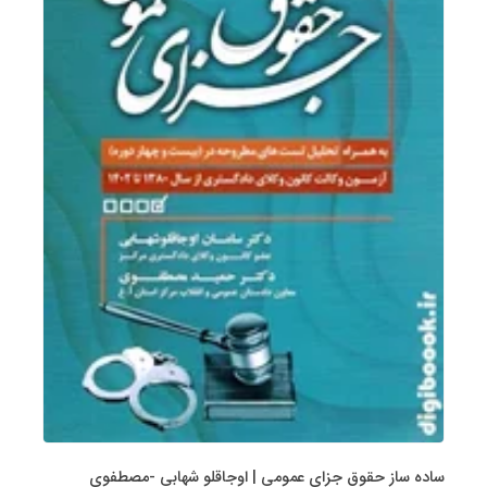
ساده ساز حقوق جزای عمومی | اوجاقلو شهابی -مصطفوی