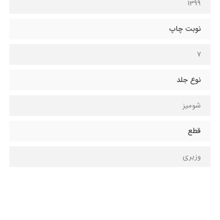
1399
نوبت چاپ
7
نوع جلد
شومیز
قطع
وزیری