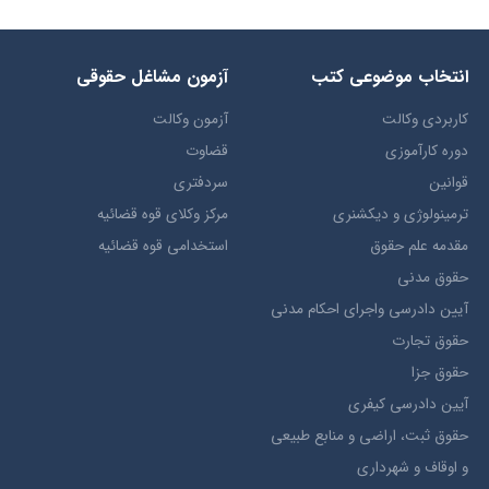
انتخاب​ موضوعي​ کتب
آزمون مشاغل حقوقی
کاربردی وکالت
آزمون وکالت
دوره کارآموزی
قضاوت
قوانین
سردفتری
ترمينولوژي و ديکشنري
مرکز وکلای قوه قضائیه
مقدمه علم حقوق
استخدامی قوه قضائیه
حقوق مدني
آيين دادرسي ​واجراي ​احکام ​مدني
حقوق تجارت
حقوق جزا
آيین دادرسی کیفری
حقوق ثبت، اراضي و منابع طبيعي
و اوقاف و شهرداری