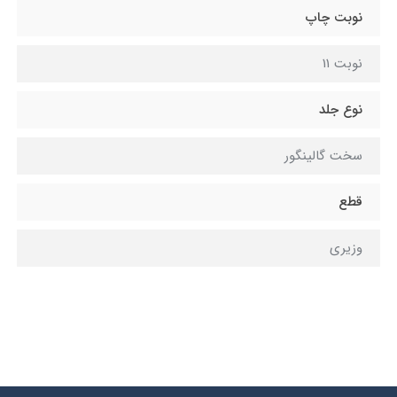
نوبت چاپ
نوبت 11
نوع جلد
سخت گالينگور
قطع
وزيري