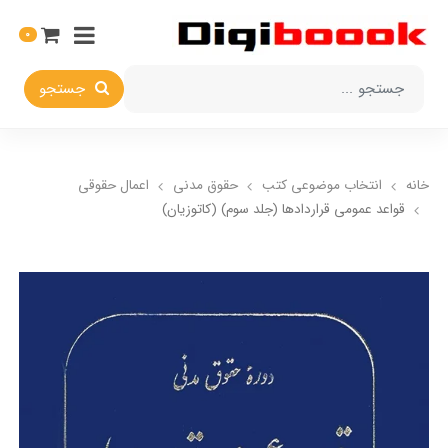
0
جستجو
خانه
انتخاب​ موضوعي​ کتب
حقوق مدني
اعمال حقوقي
قواعد عمومی قراردادها (جلد سوم) (کاتوزيان)