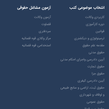
انتخاب​ موضوعي​ کتب
آزمون مشاغل حقوقی
کاربردی وکالت
آزمون وکالت
دوره کارآموزی
قضاوت
قوانین
سردفتری
ترمينولوژي و ديکشنري
مرکز وکلای قوه قضائیه
مقدمه علم حقوق
استخدامی قوه قضائیه
حقوق مدني
آيين دادرسي ​واجراي ​احکام ​مدني
حقوق تجارت
حقوق جزا
آيین دادرسی کیفری
حقوق ثبت، اراضي و منابع طبيعي
و اوقاف و شهرداری
حقوق عمومی
حقوق بين الملل