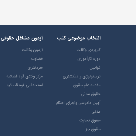
انتخاب​ موضوعي​ کتب
آزمون مشاغل حقوقی
کاربردی وکالت
آزمون وکالت
دوره کارآموزی
قضاوت
قوانین
سردفتری
ترمينولوژي و ديکشنري
مرکز وکلای قوه قضائیه
مقدمه علم حقوق
استخدامی قوه قضائیه
حقوق مدني
آيين دادرسي ​واجراي ​احکام ​
مدني
حقوق تجارت
حقوق جزا