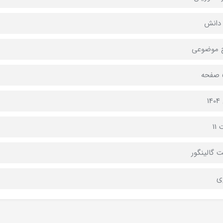
دانش
 موضوعی
1
11
گالينگور
ي