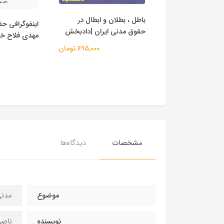
عیین ثمن |
باطل ، بطلان و ابطال در
اینفوگرافی حق
نی
حقوق مدنی ایران |دادبخش
مهدی فلاح خ
400,000 تومان
695,000 تومان
مشخصات
دیدگاه‌ها
موضوع
مدنی
نویسنده
ناصر