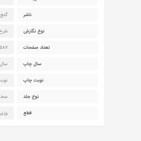
ناشر
گنج 
نوع نگارش
شرح
تعداد صفحات
587 صفحه
سال چاپ
سال 404
نوبت چاپ
نوبت 
نوع جلد
سخت 
قطع
وزير