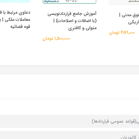
دعاوی مرتبط با ق
آموزش جامع قراردادنویسی
وق مدنی |
معاملات ملکی | 
(با اضافات و اصلاحات) |
اریکی
قوه قضائیه
متولی و کافتری
459,000 تومان
0
1,500,000 تومان
(قواعد عمومی قراردادها)
 کاتوزیان