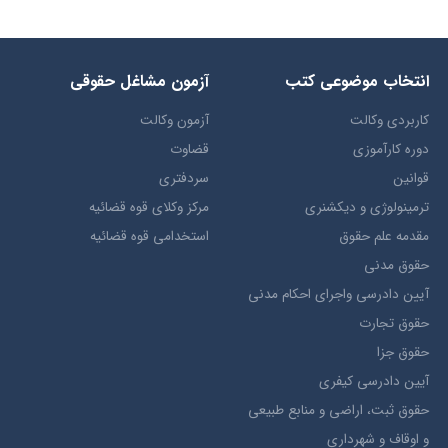
انتخاب​ موضوعي​ کتب
آزمون مشاغل حقوقی
کاربردی وکالت
آزمون وکالت
دوره کارآموزی
قضاوت
قوانین
سردفتری
ترمينولوژي و ديکشنري
مرکز وکلای قوه قضائیه
مقدمه علم حقوق
استخدامی قوه قضائیه
حقوق مدني
آيين دادرسي ​واجراي ​احکام ​مدني
حقوق تجارت
حقوق جزا
آيین دادرسی کیفری
حقوق ثبت، اراضي و منابع طبيعي
و اوقاف و شهرداری