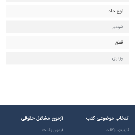
نوع جلد
شومیز
قطع
وزيري
انتخاب​ موضوعي​ کتب
آزمون مشاغل حقوقی
کاربردی وکالت
آزمون وکالت