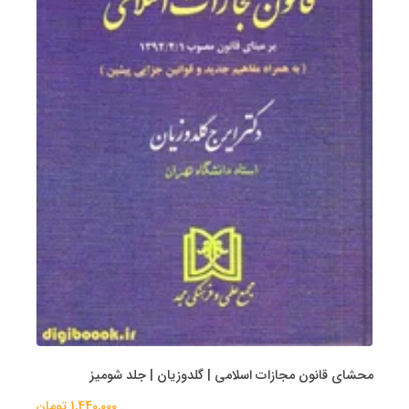
محشای قانون مجازات اسلامی | گلدوزیان | جلد شومیز
1,440,000 تومان