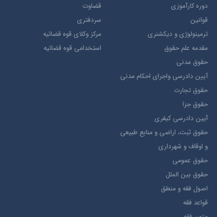
دوره کارآموزی
قضاوت
قوانین
سردفتری
ترمينولوژي و ديکشنري
مرکز وکلای قوه قضائیه
مقدمه علم حقوق
استخدامی قوه قضائیه
حقوق مدني
آيين دادرسي ​واجراي ​احکام ​مدني
حقوق تجارت
حقوق جزا
آيین دادرسی کیفری
حقوق ثبت، اراضي و منابع طبيعي
و اوقاف و شهرداری
حقوق عمومی
حقوق بين الملل
اصول فقه و منطق
قواعد فقه
متون فقه