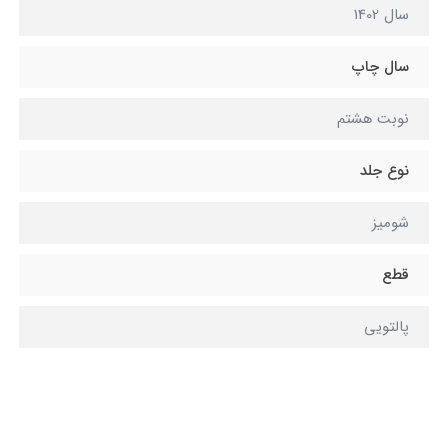
سال 1402
سال چاپ
نوبت هشتم
نوع جلد
شومیز
قطع
پالتویی