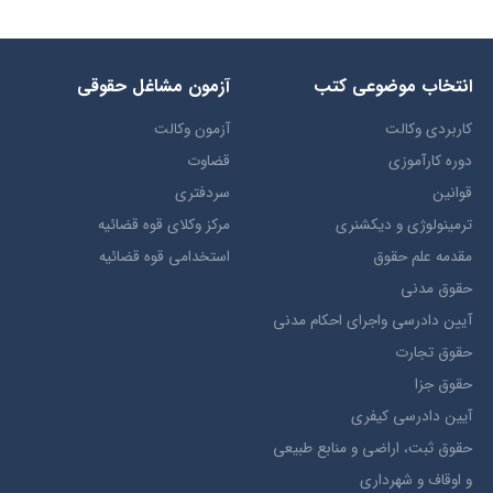
انتخاب​ موضوعي​ کتب
آزمون مشاغل حقوقی
کاربردی وکالت
آزمون وکالت
دوره کارآموزی
قضاوت
قوانین
سردفتری
ترمينولوژي و ديکشنري
مرکز وکلای قوه قضائیه
مقدمه علم حقوق
استخدامی قوه قضائیه
حقوق مدني
آيين دادرسي ​واجراي ​احکام ​مدني
حقوق تجارت
حقوق جزا
آيین دادرسی کیفری
حقوق ثبت، اراضي و منابع طبيعي
و اوقاف و شهرداری