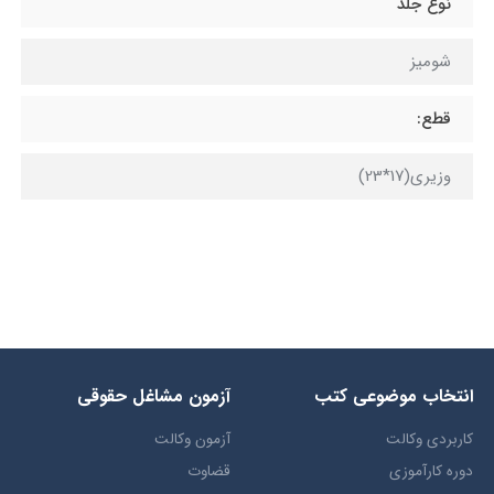
نوع جلد
شومیز
قطع:
وزیری(17*23)
انتخاب​ موضوعي​ کتب
آزمون مشاغل حقوقی
کاربردی وکالت
آزمون وکالت
دوره کارآموزی
قضاوت