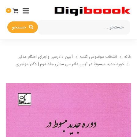
0
جستجو
خانه
انتخاب​ موضوعي​ کتب
آيين دادرسي ​واجراي ​احکام ​مدني
دوره جدید مبسوط در آیین دادرسی مدنی جلد دوم | دکتر مهاجری