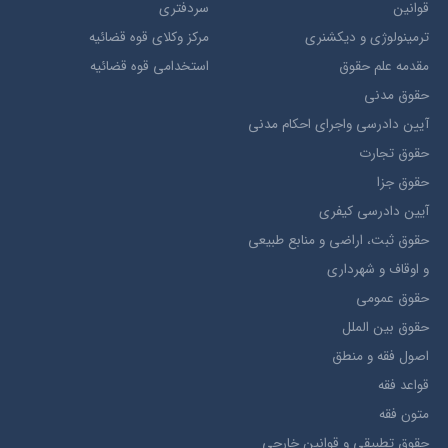
قوانین
سردفتری
ترمينولوژي و ديکشنري
مرکز وکلای قوه قضائیه
مقدمه علم حقوق
استخدامی قوه قضائیه
حقوق مدني
آيين دادرسي ​واجراي ​احکام ​مدني
حقوق تجارت
حقوق جزا
آيین دادرسی کیفری
حقوق ثبت، اراضي و منابع طبيعي
و اوقاف و شهرداری
حقوق عمومی
حقوق بين الملل
اصول فقه و منطق
قواعد فقه
متون فقه
حقوق تطبيقي و قوانین خارجی