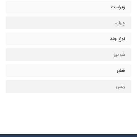
ویراست
چهارم
نوع جلد
شومیز
قطع
رقعی