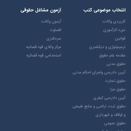
انتخاب​ موضوعي​ کتب
آزمون مشاغل حقوقی
کاربردی وکالت
آزمون وکالت
دوره کارآموزی
قضاوت
قوانین
سردفتری
ترمينولوژي و ديکشنري
مرکز وکلای قوه قضائیه
مقدمه علم حقوق
استخدامی قوه قضائیه
حقوق مدني
آيين دادرسي ​واجراي ​احکام ​مدني
حقوق تجارت
حقوق جزا
آيین دادرسی کیفری
حقوق ثبت، اراضي و منابع طبيعي
و اوقاف و شهرداری
حقوق عمومی