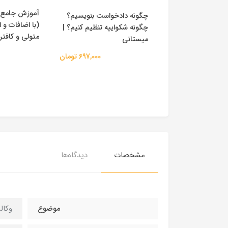
آموزش جامع ق
گارش حقوقی |
چگونه دادخواست بنویسیم؟
(با اضافات و 
چگونه شکواییه تنظیم کنیم؟ |
متولی و کافت
میستانی
3,500,000 تومان
697,000 تومان
مشخصات
دیدگاه‌ها
موضوع
وکال