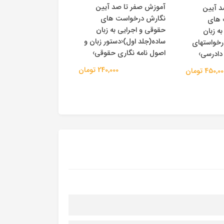
آموزش صفر تا صد آیین
الفبای نگارش حقوقی 
د آیین
نگارش درخواست های
رویکرد کاربردی برای 
 های
حقوقی و اجرایی به زبان
دانشجویان و فارغ ا
ه زبان
ساده(جلد اول)‹دستور زبان و
رشته حقوق›
رخواستهای
اصول نامه نگاری حقوقی›
دادرسی›
490,000 
240,000 تومان
450,0 تومان