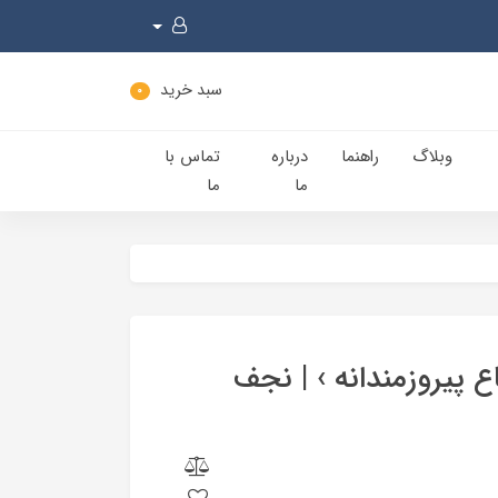
سبد خرید
0
وبلاگ
راهنما
درباره
تماس با
ما
ما
اع پیروزمندانه › | نجف