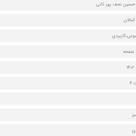
 حسین نجف پور ثانی
کمالان
عی،کاربردی
1
 4
ز
ی