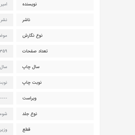
نویسنده
امیر
ناشر
نشر 
نوع نگارش
موضو
تعداد صفحات
359 صفحه
سال چاپ
سال 402
نوبت چاپ
نوبت
ویراست
----
نوع جلد
شومی
قطع
وزیر