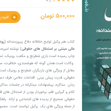
از 16
500,000
تومان
افزودن به سبدخرید
کتاب هنر وکیل لوایح خلاقانه دفاع پیروزمندانه (
روش
عالی مبتنی بر استدلال های حقوقی
) نوشته امیرح
چاپ رسیده است.بازی شطرنج و مکعب روبیک، تمث
وکالت است.همان گونه که هوشمندی، خلاقیت، 
مقابل از ویژگی های بازیگران شطرنج و روبیک اس
حقوقی، قدرت پیش بینی اقدامات دفاعی طرف دعو
زمان مذاکره، پیشنهادات مبتکرانه در جلسات مذ
کلام و گیرایی قلم، برخوردار بودن از استدلال های
حقوقی صحیح از پدیده های اجتماعی و ارائه راهکا
از جمله ویژگی های یک وکیل توانمند است. مجموع 