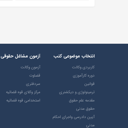
انتخاب​ موضوعي​ کتب
آزمون مشاغل حقوقی
کاربردی وکالت
آزمون وکالت
دوره کارآموزی
قضاوت
قوانین
سردفتری
ترمينولوژي و ديکشنري
مرکز وکلای قوه قضائیه
مقدمه علم حقوق
استخدامی قوه قضائیه
حقوق مدني
آيين دادرسي ​واجراي ​احکام ​
مدني