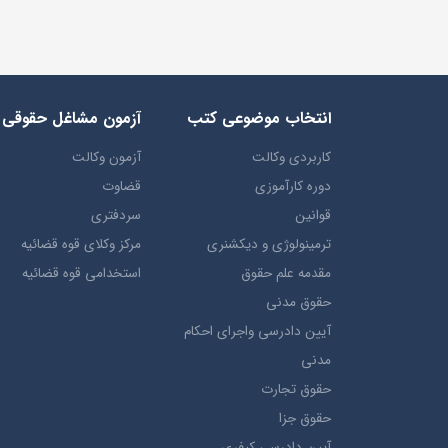
انتخاب​ موضوعي​ کتب
آزمون مشاغل حقوقی
کاربردی وکالت
آزمون وکالت
دوره کارآموزی
قضاوت
قوانین
سردفتری
ترمينولوژي و ديکشنري
مرکز وکلای قوه قضائیه
مقدمه علم حقوق
استخدامی قوه قضائیه
حقوق مدني
آيين دادرسي ​واجراي ​احکام ​
مدني
حقوق تجارت
حقوق جزا
آيین دادرسی کیفری