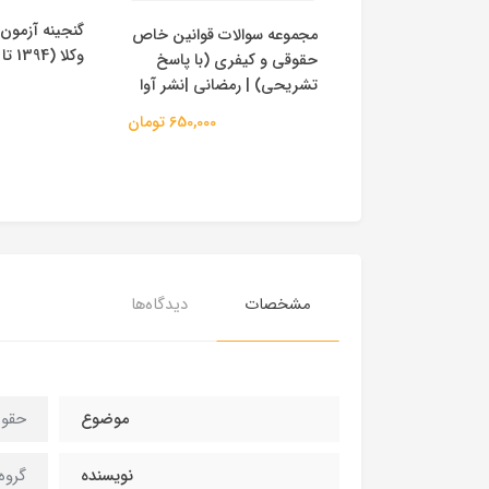
گنجینه آزمون 
مجموعه سوالات قوانین خاص
لاسیون حقوق مدنی
وکلا (1394 تا 1404) | فراهدف
حقوقی و کیفری (با پاسخ
یقی | فلاح
تشریحی) | رمضانی |نشر آوا
1,650,000 تومان
650,000 تومان
مشخصات
دیدگاه‌ها
موضوع
حقو
نویسنده
گروه