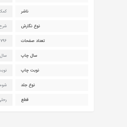
ناشر
کمک
نوع نگارش
شرح 
تعداد صفحات
796 صفحه
سال چاپ
سال 400
نوبت چاپ
نوبت
نوع جلد
شومی
قطع
رحلی