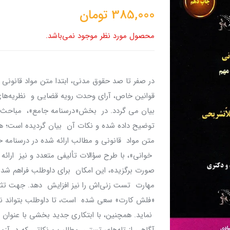
385,000
تومان
محصول مورد نظر موجود نمی‌باشد.
در صفر تا صد حقوق مدنی، ابتدا متن مواد قانونی
قوانین خاص، آرای وحدت رویه قضایی و نظریه‌ها
بیان می گردد. در بخش«درسنامه جامع»، مباحث و 
توضیح داده شده و نکات آن بیان گردیده است؛ 
متن مواد قانونی و مطالب ارائه شده در درسنا
خوانی»، با طرح سؤالات تألیفی متعدد و نیز ارائ
صورت برگزیده، این امکان برای داوطلب فراهم شد
مهارت تست زنی‌اش را نیز افزایش دهد. جهت تثب
«فلش کارت» سعی شده است، تا داوطلب بتواند نک
نماید. همچنین، با ابتکاری جدید بخشی با عنوان 