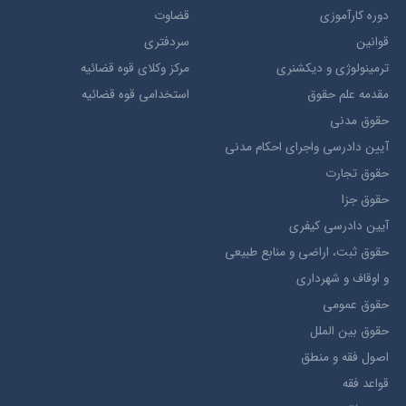
دوره کارآموزی
قضاوت
قوانین
سردفتری
ترمينولوژي و ديکشنري
مرکز وکلای قوه قضائیه
مقدمه علم حقوق
استخدامی قوه قضائیه
حقوق مدني
آيين دادرسي ​واجراي ​احکام ​مدني
حقوق تجارت
حقوق جزا
آيین دادرسی کیفری
حقوق ثبت، اراضي و منابع طبيعي
و اوقاف و شهرداری
حقوق عمومی
حقوق بين الملل
اصول فقه و منطق
قواعد فقه