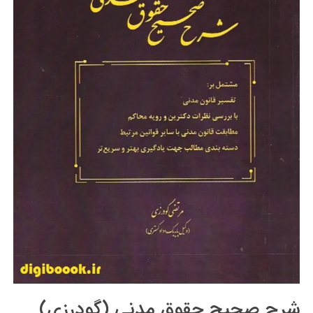
شرح صحیح حقوق مدنی (گودرزی)