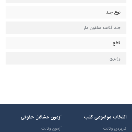
نوع جلد
جلد گلاسه سلفون دار
قطع
وزیری
انتخاب​ موضوعي​ کتب
آزمون مشاغل حقوقی
کاربردی وکالت
آزمون وکالت