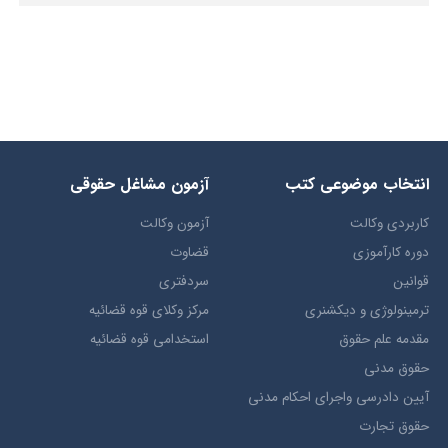
انتخاب​ موضوعي​ کتب
آزمون مشاغل حقوقی
کاربردی وکالت
آزمون وکالت
دوره کارآموزی
قضاوت
قوانین
سردفتری
ترمينولوژي و ديکشنري
مرکز وکلای قوه قضائیه
مقدمه علم حقوق
استخدامی قوه قضائیه
حقوق مدني
آيين دادرسي ​واجراي ​احکام ​مدني
حقوق تجارت