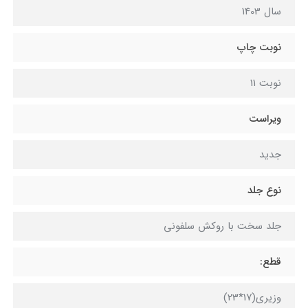
سال 1403
نوبت چاپ
نوبت 11
ویراست
جدید
نوع جلد
جلد سخت با روکش سلفونی
قطع:
وزیری(17*23)