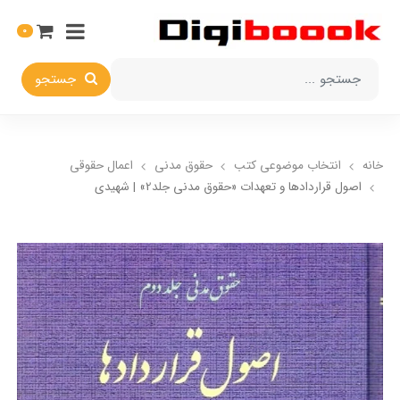
0
جستجو
خانه
انتخاب​ موضوعي​ کتب
حقوق مدني
اعمال حقوقي
اصول قراردادها و تعهدات «حقوق مدنی جلد2» | شهیدی