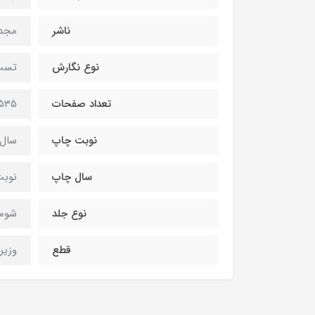
ناشر
مجد
نوع نگارش
تست
تعداد صفحات
535 صفح
نوبت چاپ
سال 404
سال چاپ
نوبت
نوع جلد
شومی
قطع
وزير