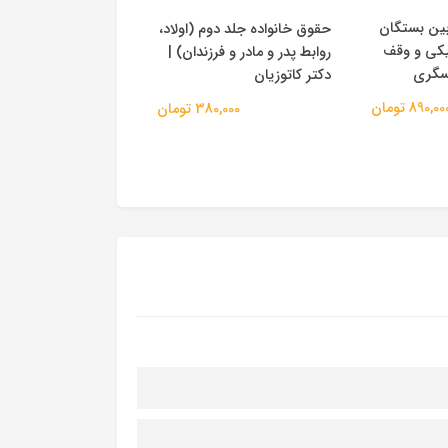
ین بستگان
حقوق خانواده جلد دوم (اولاد،
حقوق خانواده جلد او
یکی و وقف
روابط پدر و مادر و فرزندان) |
و طلاق) | دکتر کاتوز
عسگری
دکتر کاتوزیان
440,000 
890,00 تومان
380,000 تومان