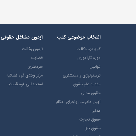
انتخاب​ موضوعي​ کتب
آزمون مشاغل حقوقی
کاربردی وکالت
آزمون وکالت
دوره کارآموزی
قضاوت
قوانین
سردفتری
ترمينولوژي و ديکشنري
مرکز وکلای قوه قضائیه
مقدمه علم حقوق
استخدامی قوه قضائیه
حقوق مدني
آيين دادرسي ​واجراي ​احکام ​
مدني
حقوق تجارت
حقوق جزا