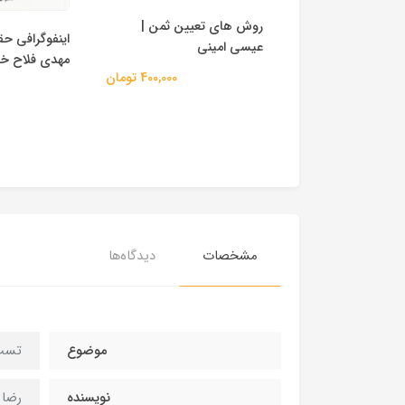
روش های تعیین ثمن |
لاسیون حقوق مدنی
اینفوگرافی حق
عیسی امینی
یقی | فلاح
مهدی فلاح خ
400,000 تومان
1,650,000 تومان
مشخصات
دیدگاه‌ها
موضوع
تست 
نویسنده
رضا