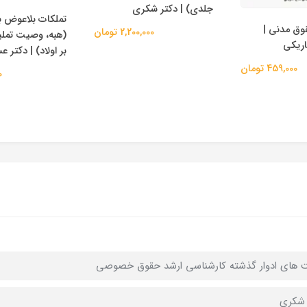
جلدی) | دکتر شکری
تملکات بلاعوض ب
وق مدنی |
2,200,000 تومان
(هبه، وصیت تمل
اریکی
بر اولاد) | دکتر 
459,000 تومان
0
هاي ادوار گذشته کارشناسي ارشد حقوق خصوصي
 شکری