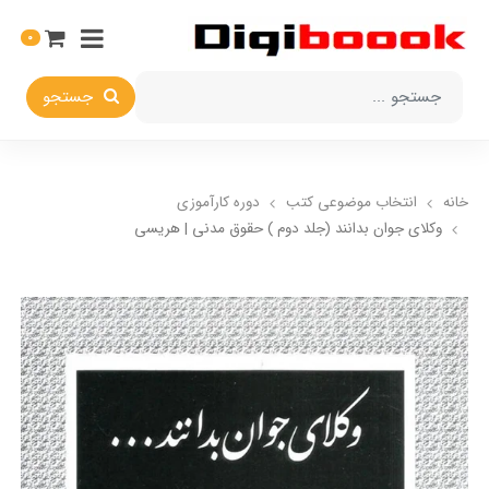
0
جستجو
خانه
انتخاب​ موضوعي​ کتب
دوره کارآموزی
وکلای جوان بدانند (جلد دوم ) حقوق مدنی | هریسی