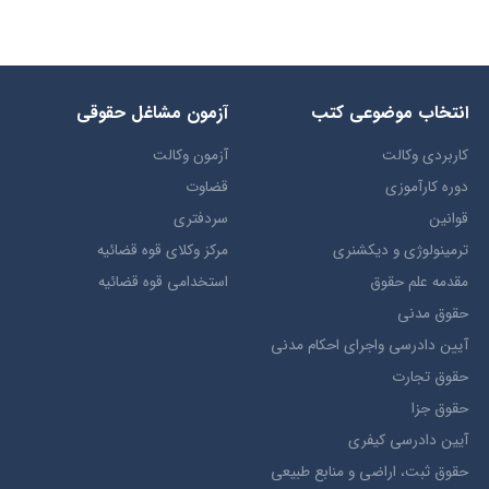
انتخاب​ موضوعي​ کتب
آزمون مشاغل حقوقی
کاربردی وکالت
آزمون وکالت
دوره کارآموزی
قضاوت
قوانین
سردفتری
ترمينولوژي و ديکشنري
مرکز وکلای قوه قضائیه
مقدمه علم حقوق
استخدامی قوه قضائیه
حقوق مدني
آيين دادرسي ​واجراي ​احکام ​مدني
حقوق تجارت
حقوق جزا
آيین دادرسی کیفری
حقوق ثبت، اراضي و منابع طبيعي