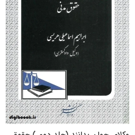
وکلای جوان بدانند (جلد دوم ) حقوق