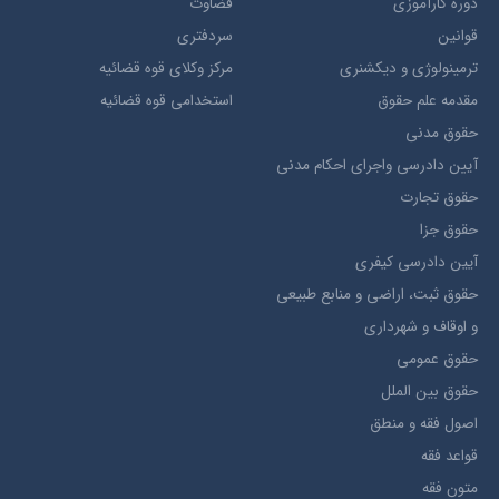
دوره کارآموزی
قضاوت
قوانین
سردفتری
ترمينولوژي و ديکشنري
مرکز وکلای قوه قضائیه
مقدمه علم حقوق
استخدامی قوه قضائیه
حقوق مدني
آيين دادرسي ​واجراي ​احکام ​مدني
حقوق تجارت
حقوق جزا
آيین دادرسی کیفری
حقوق ثبت، اراضي و منابع طبيعي
و اوقاف و شهرداری
حقوق عمومی
حقوق بين الملل
اصول فقه و منطق
قواعد فقه
متون فقه