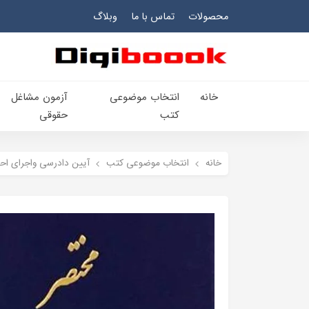
محصولات
تماس با ما
وبلاگ
خانه
انتخاب​ موضوعي​
آزمون مشاغل
کتب
حقوقی
خانه
انتخاب​ موضوعي​ کتب
آيين دادرسي ​واجراي ​اح