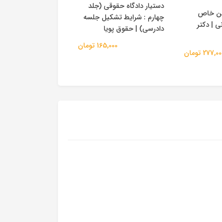
دستیار دادگاه حقوقی (جلد
دستیار دادگاه حقوقی
ین خاص
چهارم : شرایط تشکیل جلسه
سوم: نکات دستور تع
 | دکتر
دادرسی) | حقوق پویا
رسیدگی) | حقوق پوی
165,000 تومان
365,000 
277,0 تومان