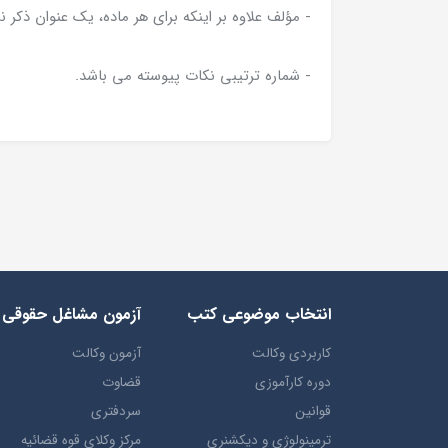
- مؤلف علاوه بر اینکه برای هر ماده، یک عنوان ذکر 
- شماره ترتیبی نکات پیوسته می باشد.
انتخاب​ موضوعي​ کتب
آزمون مشاغل حقوقی
کاربردی وکالت
آزمون وکالت
دوره کارآموزی
قضاوت
قوانین
سردفتری
ترمينولوژي و ديکشنري
مرکز وکلای قوه قضائیه