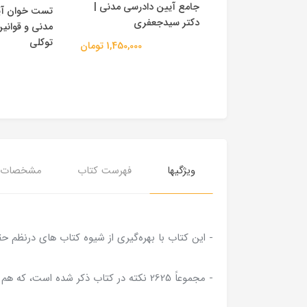
جامع آیین دادرسی مدنی |
رسش های
تست خوان آی
دکتر سیدجعفری
 ای آیین دادرسی
مدنی و قوانین
تر شکری
توکلی
1,450,000 تومان
1,650,000 تومان
ویژگیها
فهرست کتاب
مشخصات
- این کتاب با بهره‌گیری از شیوه کتاب های درنظم ح
- مجموعاً 2625 نکته در کتاب ذکر شده است، که هم از حیث علمی و آموزشی حائز اهمیت می باشد و هم از حیث کاربردی؛